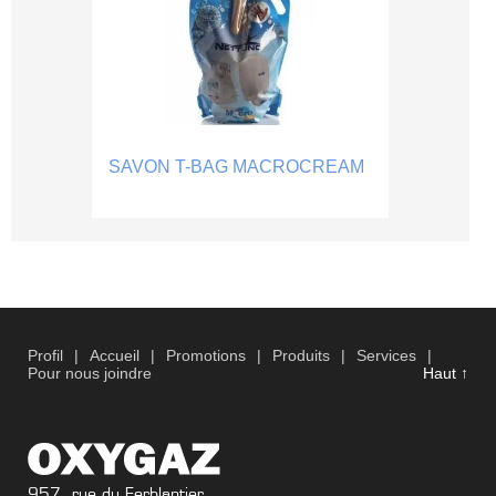
SAVON T-BAG MACROCREAM
Profil
|
Accueil
|
Promotions
|
Produits
|
Services
|
Pour nous joindre
Haut
↑
957, rue du Ferblantier